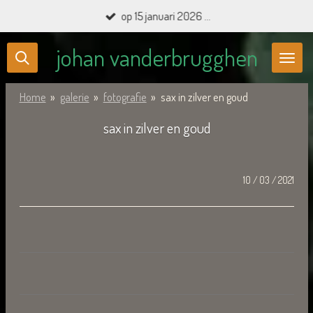
op 15 januari 2026 ...
Ga
direct
johan vanderbrugghen
naar
de
Home
»
galerie
»
fotografie
»
sax in zilver en goud
hoofdinhoud
sax in zilver en goud
10 / 03 / 2021