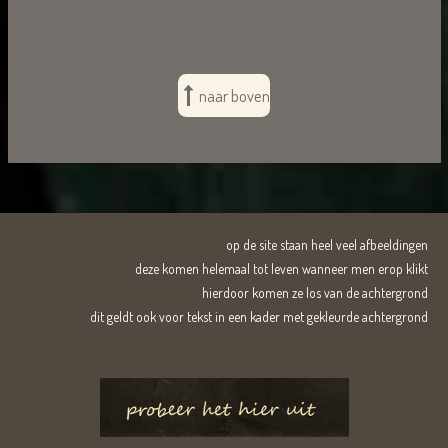
naar boven
op de site staan heel veel afbeeldingen
deze komen helemaal tot leven wanneer men erop klikt
hierdoor komen ze los van de achtergrond
dit geldt ook voor tekst in een kader met gekleurde achtergrond