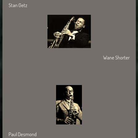
Stan Getz
Wane Shorter
Paul Desmond