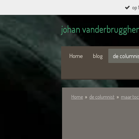
op 
Ga
direct
johan vanderbrugghe
naar
de
hoofdinhoud
Home
blog
de columni
Home
»
de columnist
»
maar toc