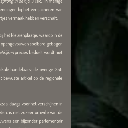
 sprong in de
tijd...) (sic). In menige
endingen bij het versjacheren van
rtjes vermaak hebben verschaft.
 het kleurenplaatje, waarop in de
het opengevouwen spelbord gebogen
uitkijken
precies bedoelt wordt niet
okale handelaars; de overige 250
t bewuste artikel op de regionale
wzaal daags voor het verschijnen in
en, is niet zozeer omwille van de
ouwens een bijzonder parlementair