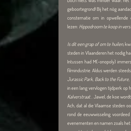
Doch niets was minder waar; het 
geboortegrond! Bij het nòg aandac
consternatie om in opwellende o
lezen:
Hippodroom te koop in vers
Is dit een grap of om te huilen,
kwa
steden in Vlaanderen het nodig ha
Intussen had M(-onopoly) immers
filmindustrie. Aldus werden steed
Jurassic Park, Back to the Future,
in een lang vervlogen tijdperk o
Kalverstraat
... Jawel, de koe word
Ach, dat al die Vlaamse steden oo
rond de eeuwwisseling voordeed 
evenementen en namen zoals het Man