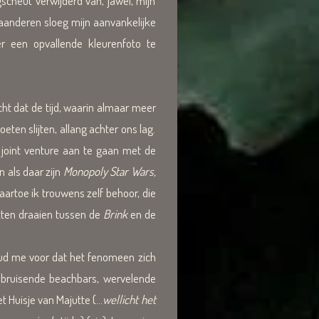
cheut verwijderd van, jawel, mijn
laanderen sloeg mijn aanvankelijke
er een opvallende kleurenfoto te
ht dat de tijd, waarin almaar meer
en slijten, allang achter ons lag.
joint venture aan te gaan met de
 als daar zijn
Monopoly Star Wars,
aartoe ik trouwens zelf behoor, die
tten draaien tussen de
Brink
en de
houd me voor dat het fenomeen zich
 bruisende beachbars, wervelende
Huisje van Majutte (...
wellicht het