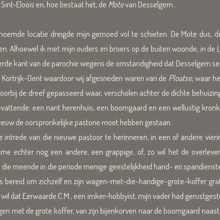
Sint-Eloois en, hoe bestaat het, de
Mote
van Desselgem...
de locatie dreigde mijn gemoed vol te schieten. De Mote dus, de p
en. Alhoewel ik met mijn ouders en broers op de buiten woonde, in de L
erkeerde kant van de parochie wegens de omstandigheid dat Desselgem
n Kortrijk-Gent waardoor wij afgesneden waren van de
Ploatse
, waar he
voorbij de dreef gepasseerd waar, verscholen achter de dichte behuizi
evattende: een riant herenhuis, een boomgaard en een wellustig kron
 eeuw de oorspronkelijke pastorie moet hebben gestaan.
intrede van die nieuwe pastoor te herinneren, in een of andere vierin
 me echter nog een andere, een grappige, of, zo wil het de overlever
r, die meende in die periode menige geestelijkheid hand- en spandiens
eds bereid om zichzelf en zijn wagen-met-die-handige-grote-koffer grat
wil dat Eerwaarde C.M., een imker-hobbyist, mijn vader had gerustgestel
agen met de grote koffer, van zijn bijenkorven naar de boomgaard naast 