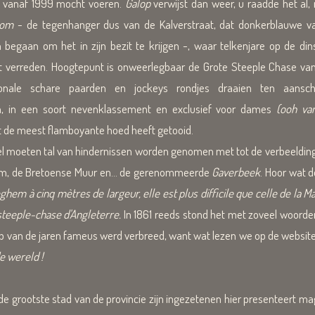
as vanaf 1999 mocht voeren.
Galop
verwijst dan weer, u raadde het al, 
oom
- de tegenhanger dus van de Kalverstraat, dat donkerblauwe va
begaan om het in zijn bezit te krijgen -, waar telkenjare op de di
 verreden. Hoogtepunt is onweerlegbaar de Grote Steeple Chase van V
ionale schare
paarden en jockeys rondjes draaien ten aansch
, in een soort nevenklassement en exclusief voor dames
(ooh van
et de meest flamboyante hoed heeft getooid.
el moeten tal van hindernissen worden genomen met tot de verbeeldin
erm, de Bretoense Muur en... de gerenommeerde
Gaverbeek
. Hoor wat d
eghem à cinq mètres de largeur
, elle est plus difficile que celle de la 
 steeple-chase d'Angleterre.
In 1861 reeds stond het met zoveel woorden
oop van de jaren fameus werd verbreed, want wat lezen we op de webs
e wereld !
rootste stad van de provincie zijn ingezetenen hier presenteert ma