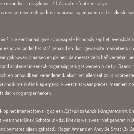
 en ander is misgelopen... ( ). Ach, al die foute nostalgie.
thans een gemeentelijk park en, voorwaar, opgenomen in het gloedni
 Hoe een banaal gezelschapsspel - Monopoly zag het levenslicht in 
r eens van onder het stof gehaald en door gewiekste marketeers om
 naar gebouwen, plaatsen en pleinen, de meeste zelfs half vergeten, 
rond achterliet in een ruk ongenadig terug
te werpen in de tijd.
Daarbij 
toch en onhoudbaar veranderend, alsof het allemaal zo is voorbest
bevind ik me in één klap ergens, ik weet niet waar precies, maar het mo
ets dat ik nog amper herken.
 op het internet toevallig op een
lijst van bekende Waregemnaren.
On
s waaronder Briek Schotte (n.v.d.r.: Briek is weliswaar niet geboren 
end palmares bijeen gefietst!), Roger, Armand en Andy De Smet (3x De