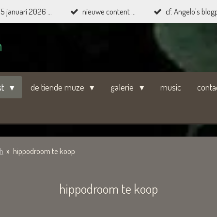
15 januari 2026 ...
nieuwe content ...
cf. Angelo's blogp
n
st
de tiende muze
galerie
music
conta
h
»
hippodroom te koop
hippodroom te koop