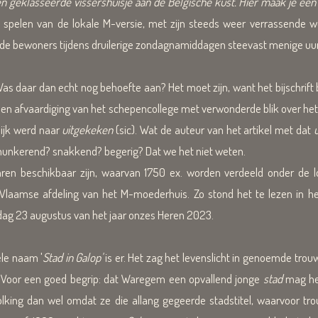
n geklasseerde vissershuisje aan de Belgische kust.
Hier maak je een
spelen van de lokale M-versie, met zijn steeds weer verrassende w
n, de bewoners tijdens druilerige zondagnamiddagen steevast menige uu
ar dan echt nog behoefte aan? Het moet zijn, want het bijschrift bij
en afvaardiging van het schepencollege met verwonderde blik over 
lijk werd naar
uitgekeken
(sic). Wat de auteur van het artikel met dat
hunkerend? snakkend? begerig? Dat we het niet weten.
en beschikbaar zijn, waarvan 1750 ex. worden verdeeld onder de l
e Vlaamse afdeling van het M-moederhuis. Zo stond het te lezen in he
dag 23 augustus van het jaar onzes Heren 2023.
ele naam '
Stad in Galop'
is er. Het zag het levenslicht in genoemde trou
. Voor een goed begrip: dat Waregem een opvallend jonge
stad
mag het
olking dan wel omdat ze die allang gegeerde stadstitel, waarvoor tr