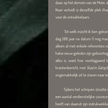
daar, op het domein van de Mote, een
Naar verluidt is diezelfde plek 
voor de ontwikkelaars.
Tot welk inzicht ik ben gekomen?
dag (88 jaar na datum !) nog maa
alleen al met enkele referenties
halve eeuw geleden zijn geboorteg
alles is, want hoe voorbijgaand 
krantenbericht, met
Stad in Galop
ongemakkelijk zit te staren naar i
Tijdens het schrijven stootte ik
een aantal verdienstelijke coureur
heeft van daaruit zijn indrukwekk