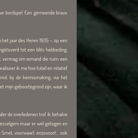
euwe bordspel. Een gemeende bravo
het jaar des Heren 1935 -, op een
getoverd tot een blits hebbeding,
het vermag om iemand die ruim een
realiseer ik me hoe futiel en relatief
emd; bij de kennismaking, via het
et mijn geboortegrond zijn, waar ik
der de overledenen trof ik behalve
in Desselgem maar er wel getogen en
 Smet, voorwaar), enzovoort... ook