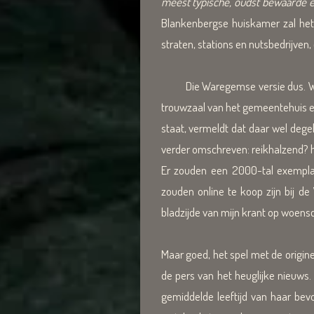
meest typische, oudst bewaarde e
Blankenbergse huiskamer zal het 
straten, stations en nutsbedrijve
Die Waregemse versie dus. Was da
trouwzaal van het gemeentehuis e
staat, vermeldt dat daar wel dege
verder omschreven: reikhalzend? 
Er zouden een 2000-tal exemplar
zouden online te koop zijn bij d
bladzijde van mijn krant op woens
Maar goed, het spel met de origin
de pers van het heuglijke nieuws
gemiddelde leeftijd van haar bev