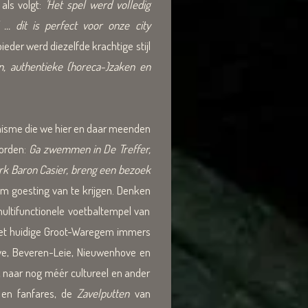
als volgt:
'Het spel werd volledig
. dit is perfect voor onze city
eder werd diezelfde krachtige stijl
n, authentieke (horeca-)zaken en
inisme die we hier en daar meenden
orden:
Ga zwemmen in De Treffer,
ark Baron Casier, breng een bezoek
m goesting van te krijgen. Denken
ltifunctionele voetbaltempel van
, het huidige Groot-Waregem immers
jve, Beveren-Leie, Nieuwenhove en
, naar nog méér cultureel en ander
 en fanfares, de
Zavelputten
van