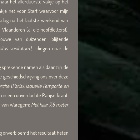
naar het allerduurste vakje op het
kje net voor Start waarvoor mijn
nsdag na het laatste weekend van
laanderen (al die hoofdletters!),
ouwe van duizenden jolijtende
itas vanitatum)
, dingen naar de
g sprekende namen als daar zijn de
e geschiedschrijving ons over deze
Marche (Paris), laquelle l'emporte en
 in een onverdachte Parijse krant.
ite van Waregem:
Met
haar 7,5 meter
g onverbloemd het resultaat heten