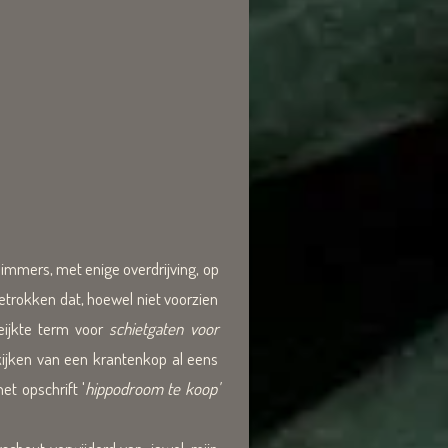
 immers, met enige overdrijving, op
etrokken dat, hoewel niet voorzien
eijkte term voor
schietgaten voor
kijken van een krantenkop al eens
et opschrift '
hippodroom te koop'