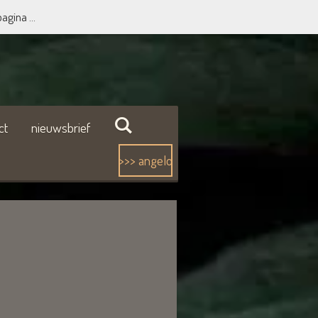
agina ...
ct
nieuwsbrief
>>> angelo