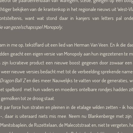
betrof de paardenrenbaan van Wáregem, stede, gelegen op een boogs
htiger bekijken van de krantenkop in het regionale nieuws uit West-V
ntsteltenis, want wat stond daar in kanjers van letters pal ond
ie van gezelschapsspel Monopoly.
m in me op, tekstflard uit een lied van Herman Van Veen. En ik die dac
dden geacht een eigen versie van Monopoly aan hun ingezetenen te moet
 zijn lucratieve product een nieuwe boost gegeven door zowaar een 
s weer nieuwe versies bedacht met tot de verbeelding sprekende namen
 Dragon Ball Z
en dies meer. Nauwelijks te vatten voor de generaties, w
p het spelbord met hun vaders en moeders ontelbare rondjes hadden zi
t gemolken tot ze droog staat.
it par force hun straten en pleinen in de etalage wilden zetten - ik 
-, daar is uiteraard niets mis mee. Neem nu Blankenberge met zijn
itobaplein, de Ruzettelaan, de Malecotstraat en, niet te vergeten, het 