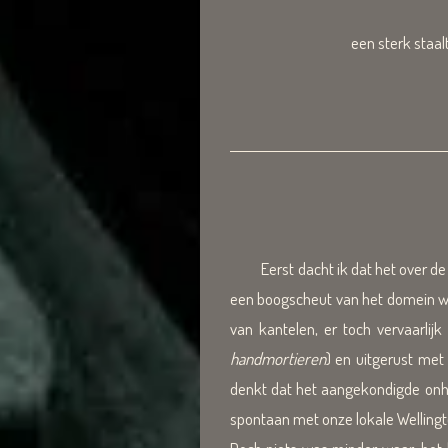
een sterk staal
Eerst dacht ik dat het over de
een boogscheut van het domein waa
van kantelen, er toch vervaarlij
handmortieren
) en uitgerust met
denkt dat het aangekondigde onheil
spontaan met onze lokale Wellingt