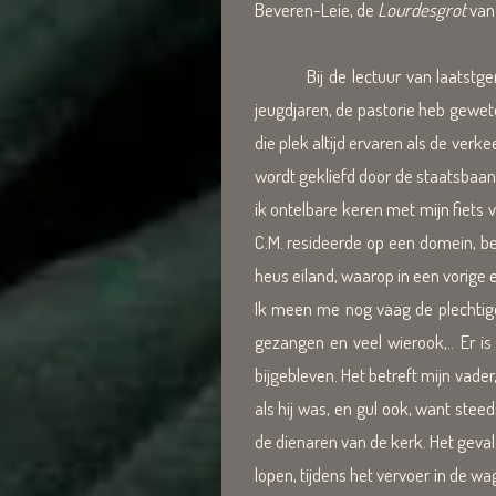
Beveren-Leie, de
Lourdesgrot
van 
Bij de lectuur van laatstgenoem
jeugdjaren, de pastorie heb gewet
die plek altijd ervaren als de v
wordt gekliefd door de staatsbaa
ik ontelbare keren met mijn fiets 
C.M. resideerde op een domein, b
heus eiland, waarop in een vorige
Ik meen me nog vaag de plechtige 
gezangen en veel wierook,.. Er is
bijgebleven. Het betreft mijn vade
als hij was, en gul ook, want ste
de dienaren van de kerk. Het geval 
lopen, tijdens het vervoer in de w