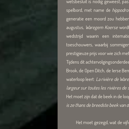
wetsbesluit is nodig geweest, p
spelbord, met name de
hippodr
generatie een moord zou hebben 
augustus,
Waregem Koerse
wordt
wedstrijd waarin een internat
toeschouwers, waarbij sommigen
prestigieuze prijs voor wie zich m
Tijdens dit achtervolgingsonderde
Brook, de Open Ditch, de Ierse B
waterloop leert:
La rivière de War
largeur sur toutes les rivières de
Het moet zijn dat de beek in de l
is ze thans de breedste beek van d
Het moet gezegd, wat de vijfde g