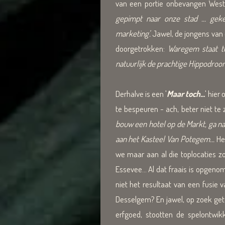
van een portie onbevangen West-
gepimpt naar onze stad ... gek
marketing'.
Jawel, de jongens van 
doorgetrokken:
Waregem staat te
natuurlijk de prachtige Hippodroom
Derhalve is een '
Maar toch...
' hier
te bespeuren - ach, beter niet te
bouw een hotel op de Markt, ga na
aan het Kasteel Van Potegem...
He
we maar aan al die toplocaties 
Essevee... Al dat fraais is opgen
niet het resultaat van een fusie
Desselgem? En jawel, op zoek geto
erfgoed, stootten de spelontwi