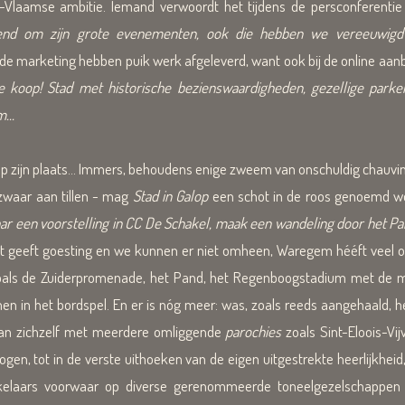
Vlaamse ambitie. Iemand verwoordt het tijdens de persconferentie 
end om zijn grote evenementen, ook die hebben we vereeuwigd ..
de marketing hebben puik werk afgeleverd, want ook bij de online aanbi
 koop! Stad met historische bezienswaardigheden, gezellige parke
...
 op zijn plaats... Immers, behoudens enige zweem van onschuldig chauv
 zwaar aan tillen - mag
Stad in Galop
een schot in de roos genoemd w
ar een voorstelling in CC De Schakel, maak een wandeling door het P
t geeft goesting en we kunnen er niet omheen, Waregem hééft veel o
zoals de Zuiderpromenade, het Pand, het Regenboogstadium met de mu
omen in het bordspel. En er is nóg meer: was, zoals reeds aangehaald
 van zichzelf met meerdere omliggende
parochies
zoals Sint-Eloois-Vi
gen, tot in de verste uithoeken van de eigen uitgestrekte heerlijkheid
kkelaars voorwaar op diverse gerenommeerde toneelgezelschappen