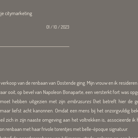
tje citymarketing
01 / 10 / 2023
 verkoop van de renbaan van Oostende ging. Mijn vrouw en ik resideren
r ooit, op bevel van Napoleon Bonaparte, een versterkt fort was opg
k moet hebben uitgezien met zijn
embrasures
(het betreft hier de g
 maar liefst acht kanonnen. Omdat een mens bij het onzorgvuldig be
 zich in zijn naaste omgeving aan het voltrekken is, associeerde ik h
on renbaan met haar frivole torentjes met belle-époque signatuur.