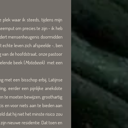
lek waar ik steeds, tijdens mijn
eemput om precies te zijn - ik heb
 sedert mensenheugenis doormidden
t echte leven zich afspeelde -, ben
ng van de hoofdstraat, onze pastoor
kelende beek (
Motebeek
) met een
g met een bisschop erbij, Latijnse
ing, eerder een pijnlijke anekdote
ten te moeten bewijzen, groothartig
is en voor niets aan te bieden aan
d dat hij niet het minste risico zou
zijn nieuwe residentie. Dat toen en