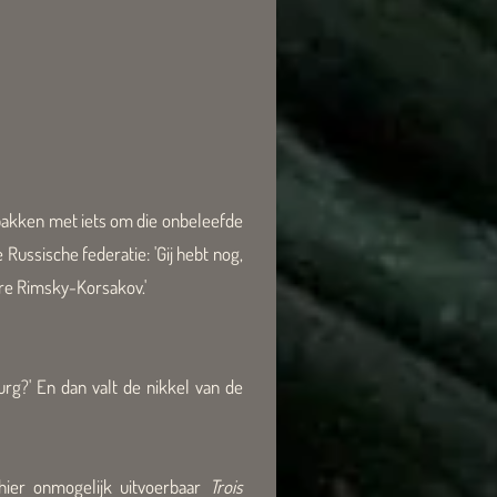
itpakken met iets om die onbeleefde
 Russische federatie: 'Gij hebt nog,
re Rimsky-Korsakov.'
burg?' En dan valt de nikkel van de
chier onmogelijk uitvoerbaar
Trois