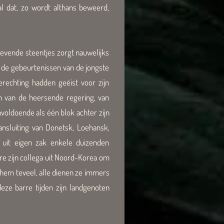
al dat, zo wordt althans beweerd,
tgevende steentjes zorgt nauwelijks
r de gebeurtenissen van de jongste
erechting hadden geëist voor zijn
n van de heersende regering, van
nvoldoende als één blok achter zijn
aansluiting van Donetsk, Loehansk,
t uit eigen zak enkele duizenden
ure zijn collega uit Noord-Korea om
 hem teveel, alle dienen ze immers
eze barre tijden zijn landgenoten