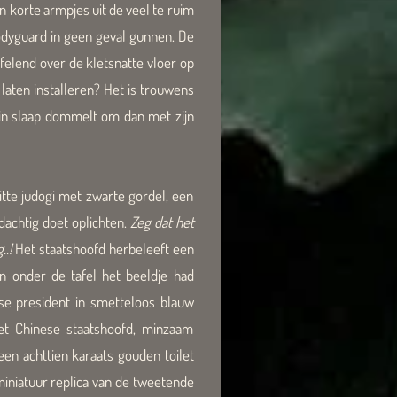
n korte armpjes uit de veel te ruim
bodyguard in geen geval gunnen. De
felend over de kletsnatte vloer op
 laten installeren? Het is trouwens
 in slaap dommelt om dan met zijn
itte judogi met zwarte gordel, een
dachtig doet oplichten.
Zeg dat het
..!
Het staatshoofd herbeleeft een
n onder de tafel het beeldje had
se president in smetteloos blauw
Het Chinese staatshoofd, minzaam
n achttien karaats gouden toilet
miniatuur replica van de tweetende