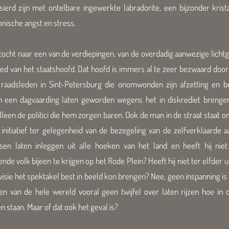
rd zijn met ontelbare ingewerkte labradorite, een bijzonder krist
nische angst en stress.
n tocht naar een van de verdiepingen, van de overdadig aanwezige lich
oed van het staatshoofd. Dat hoofd is immers al te zeer bezwaard doo
 raadsleden in Sint-Petersburg die onomwonden zijn afzetting en b
en een dagvaarding laten geworden wegens het in diskrediet brenge
alleen de politici die hem zorgen baren. Ook de man in de straat staat o
n initiatief ter gelegenheid van de bezegeling van de zelfverklaarde 
sen laten inleggen uit alle hoeken van het land en heeft hij nie
de volk bijeen te krijgen op het Rode Plein? Heeft hij niet ter elfder 
visie het spektakel best in beeld kon brengen? Nee, geen inspanning is
en van de hele wereld vooral geen twijfel over laten rijzen hoe in d
n staan. Maar of dat ook het geval is?