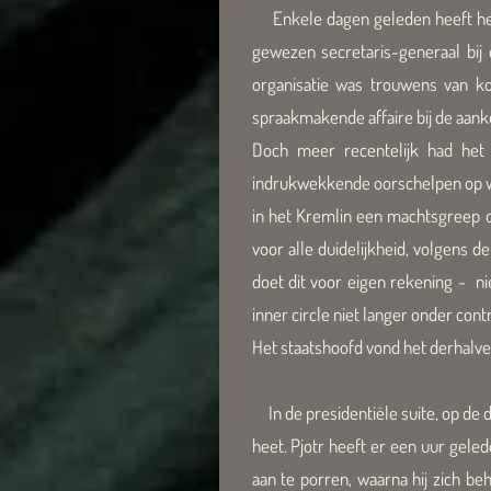
Enkele dagen geleden heeft het s
gewezen secretaris-generaal bij
organisatie was trouwens van k
spraakmakende affaire bij de aank
Doch meer recentelijk had het 
indrukwekkende oorschelpen op w
in het Kremlin een machtsgreep op
voor alle duidelijkheid, volgens d
doet dit voor eigen rekening - ni
inner circle niet langer onder cont
Het staatshoofd vond het derhalv
In de presidentiële suite, op de
heet. Pjotr heeft er een uur gel
aan te porren, waarna hij zich beh