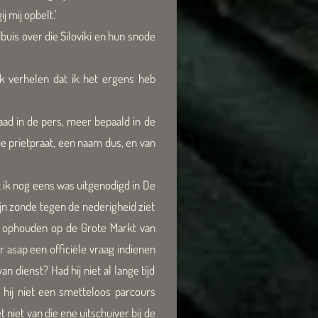
j mij opbelt.'
buis over die Siloviki en hun snode
jk verhelen dat ik het ergens heb
daad in de pers, meer bepaald in de
ie prietpraat, een naam dus, en van
 ik nog eens was uitgenodigd in De
zijn zonde tegen de nederigheid ziet
 ophouden op de Grote Markt van
 asap een officiële vraag indienen
 dienst? Had hij niet al lange tijd
 hij niet een smetteloos parcours
niet van die ene uitschuiver bij de