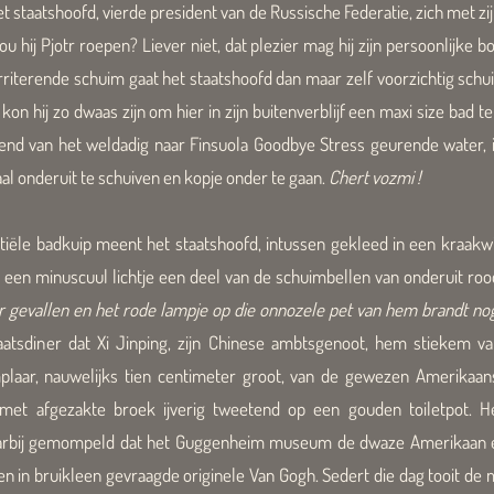
staatshoofd, vierde president van de Russische Federatie, zich met zij
hij Pjotr roepen? Liever niet, dat plezier mag hij zijn persoonlijke 
iterende schuim gaat het staatshoofd dan maar zelf voorzichtig schui
 hij zo dwaas zijn om hier in zijn buitenverblijf een maxi size bad te
ietend van het weldadig naar Finsuola Goodbye Stress geurende water,
 onderuit te schuiven en kopje onder te gaan.
C
hert vozmi !
tiële badkuip meent het staatshoofd, intussen gekleed in een kraakw
een minuscuul lichtje een deel van de schuimbellen van onderuit roo
ter gevallen en het rode lampje op die onnozele pet van hem brandt nog
aatsdiner dat Xi Jinping, zijn Chinese ambtsgenoot, hem stiekem va
plaar, nauwelijks tien centimeter groot, van de gewezen Amerikaan
.met afgezakte broek ijverig tweetend op een gouden toiletpot. 
aarbij gemompeld dat het Guggenheim museum de dwaze Amerikaan ee
en in bruikleen gevraagde originele Van Gogh. Sedert die dag tooit de 