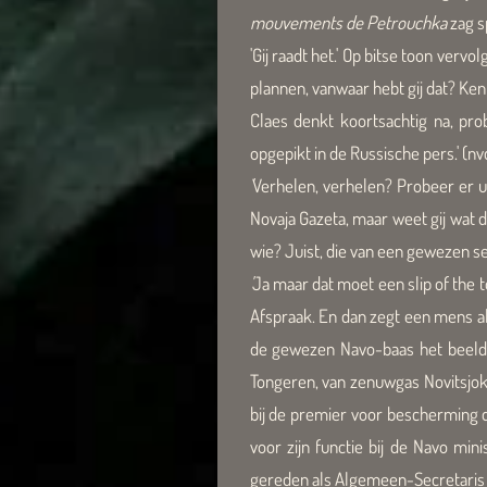
mouvements de Petrouchka
zag sp
'Gij raadt het.' Op bitse toon vervo
plannen, vanwaar hebt gij dat? Kent
Claes denkt koortsachtig na, pro
opgepikt in de Russische pers.' (nv
'
Verhelen, verhelen? Probeer er u m
Novaja Gazeta, maar weet gij wat d
wie? Juist, die van een gewezen se
'
Ja maar dat moet een slip of the 
Afspraak. En dan zegt een mens al e
de gewezen Navo-baas het beeld
Tongeren, van zenuwgas Novitsjok 
bij de premier voor bescherming do
voor zijn functie bij de Navo mi
gereden als Algemeen-Secretaris va