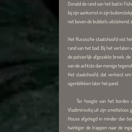
Donald de rand van het bad in Fish
bij zijn aankomst in zijn buitenst
net boven de bubbels uitstekend,
Het Russische staatshoofd vist het
rand van het bad. Bij het verlaten
de potsierlijk afgezakte broek,
de 
van de achtste dan menige tegens
Het staatshoofd, dat verkiest om
ogenblikken later het pand.
Ter hoogte van het bordes van
Vladimirovitsj uit zijn smetteloo
House afgelegd in minder dan tie
twintiger de trappen naar de in