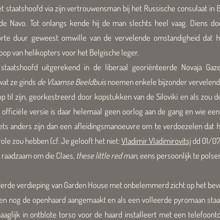
taatshoofd via zijn vertrouwensman bij het Russische consulaat in B
 de Navo. Tot onlangs kende hij de man slechts heel vaag. Diens d
orte duur geweest omwille van de vervelende omstandigheid dat hi
oop van helikopters voor het Belgische leger.
staatshoofd uitgerekend in de liberaal georiënteerde Novaja G
at ze ginds
de Vlaamse Beeldbuis
noemen enkele bijzonder vervelende
 til zijn, georkestreerd door kopstukken van de Siloviki en als zou 
e officiële versie is daar helemaal geen oorlog aan de gang en wie ee
ets anders zijn dan een afleidingsmanoeuvre om te verdoezelen dat hij
role zou hebben (cf. Je gelooft het niet:
Vladimir Vladimirovitsj
dd
01/07/
e raadzaam om die Claes,
these little red man
, eens persoonlijk te polse
 derde verdieping van Garden House met onbelemmerd zicht op het bevr
eden nog de openhaard aangemaakt en als een volleerde pyromaan staat
aaglijk in ontblote torso voor de haard installeert met een telefoont