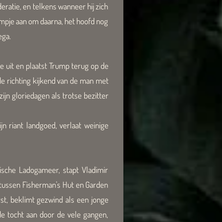
eratie, en telkens wanneer hij zich
lampje aan om daarna, het hoofd nog
ega.
je uit en plaatst Trump terug op de
de richting kijkend van de man met
jn gloriedagen als trotse bezitter
n riant landgoed, verlaat weinige
che Ladogameer, stapt Vladimir
d tussen Fisherman's Hut en Garden
st, beklimt gezwind als een jonge
e tocht aan door de vele gangen,