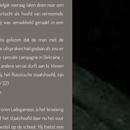
elgië navraag laten doen naar een
oortocht als hoofd van vernoemde
j was verwikkeld geraakt in een
azeta gelezen dat de man met de
 uitspraken had gedaan als zou er
de speciale campagne in Oekraïne -
n andere versie durft aan te kleven
, het Russissche staatshoofd, zijn
'22).
n.
oren Ladogameer, is het broeierig
 het staatshoofd daar nu het vuur
oestel op de schoot. Hij toetst een