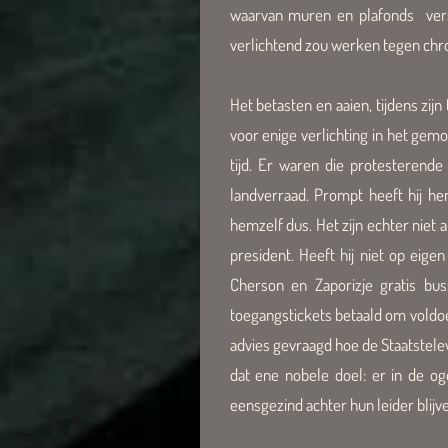
waarvan muren en plafonds versie
verlichtend zou werken tegen chro
Het betasten en aaien, tijdens zij
voor enige verlichting in het gem
tijd. Er waren die protesterende
landverraad. Prompt heeft hij h
hemzelf dus. Het zijn echter niet 
president. Heeft hij niet op eige
Cherson en Zaporizje gratis bus
toegangstickets betaald om voldoen
advies gevraagd hoe de Staatstele
dat ene nobele doel: er in de og
eensgezind achter hun leider blijve