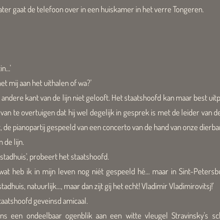
ter gaat de telefoon over in een huiskamer in het verre Tongeren.
...'
et mij aan het uithalen of wa?'
 andere kant van de lijn niet gelooft. Het staatshoofd kan maar best u
an te overtuigen dat hij wel degelijk in gesprek is met de leider van de
de pianopartij gespeeld van een concerto van de hand van onze dierba
 de lijn.
 stadhuis', probeert het staatshoofd.
 wat heb ik in mijn leven nog niét gespeeld hé... maar in Sint-Peters
stadhuis, natuurlijk..., maar dan zijt gij het echt! Vladimir Vladimirovitsj!'
staatshoofd geveinsd amicaal.
dens een ondeelbaar ogenblik aan een witte vleugel Stravinsky's s