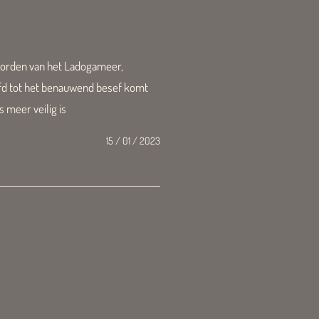
oorden van het Ladogameer,
fd tot het benauwend besef komt
s meer veilig is
15 / 01 / 2023