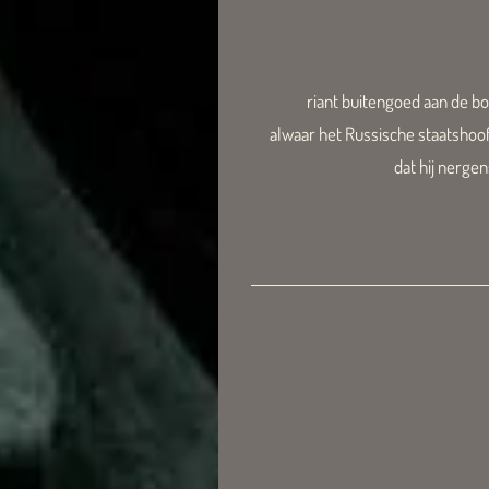
riant buitengoed aan de b
alwaar het Russische staatshoo
dat hij nergen