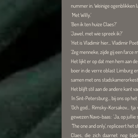
nummer in. Weinige ogenblikken la
''
Met Willy.'
'Ben ik ten huize Claes?'
'Jawel, met wie spreek ik?'
'Het is Vladimir hier... Vladimir Poetin
'Zeg menneke, zijde gij een farce m
Het lijkt er op dat men hem aan de
boer in de verre oblast Limburg erv
samen met ons stadskamerorkest, 
Het blijft stil aan de andere kant van
'
In Sint-Petersburg... bij ons op het
'Och god... Rimsky-Korsakov... tja
gewezen Navo-baas:
'
Ja, op jullie 
''
The one and only', repliceert het 
Claes, die zich daarnet nog tij