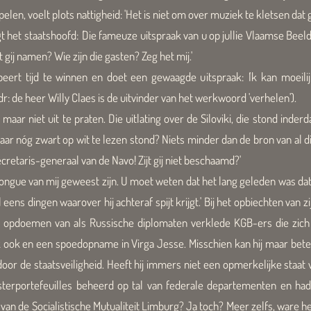
elen, voelt plots nattigheid: 'Het is niet om over muziek te kletsen dat gi
lgt het staatshoofd:
'
Die fameuze uitspraak van u op jullie Vlaamse Beeld
 gij namen? Wie zijn die gasten? Zeg het mij.'
beert tijd te winnen en doet een gewaagde uitspraak:
'
Ik kan moeili
dr: de heer Willy Claes is de uitvinder van het werkwoord 'verhelen').
aar niet uit te praten. Die uitlating over de Siloviki, die stond inder
aar nóg zwart op wit te lezen stond? Niets minder dan de bron van al d
cretaris-generaal van de Navo! Zijt gij niet beschaamd?'
tongue van mij geweest zijn. U moet weten dat het lang geleden was dat
ens dingen waarover hij achteraf spijt krijgt.' Bij het opbiechten van 
 opdoemen van als Russische diplomaten verklede KGB-ers die zich
ook en een spoedopname in Virga Jesse. Misschien kan hij maar beter
or de staatsveiligheid. Heeft hij immers niet een opmerkelijke staat van
nisterportefeuilles beheerd op tal van federale departementen en had
n de Socialistische Mutualiteit Limburg? Ja toch? Meer zelfs, ware het 