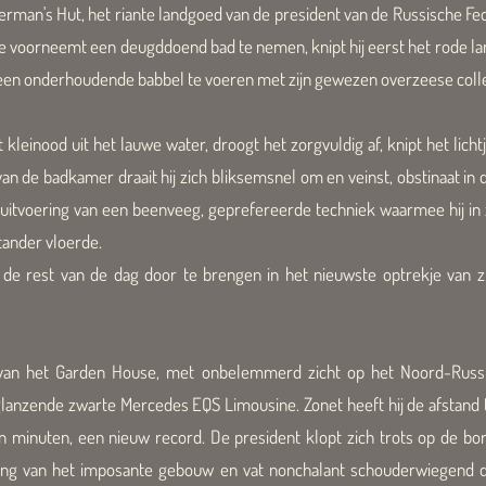
erman's Hut, het riante landgoed van de president van de Russische Fed
ekje voorneemt een deugddoend bad te nemen, knipt hij eerst het rode 
 een onderhoudende babbel te voeren met zijn gewezen overzeese coll
 kleinood uit het lauwe water, droogt het zorgvuldig af, knipt het licht
 van de badkamer draait hij zich bliksemsnel om en veinst, obstinaat
in 
uitvoering van een beenveeg, geprefereerde techniek waarmee hij in zi
tander vloerde.
 de rest van de dag door te brengen in het nieuwste optrekje van zij
 het Garden House, met onbelemmerd zicht op het Noord-Russis
s glanzende zwarte Mercedes EQS Limousine. Zonet heeft hij de afstan
n minuten, een nieuw record. De president klopt zich trots op de bor
gang van het imposante gebouw en vat nonchalant schouderwiegend d