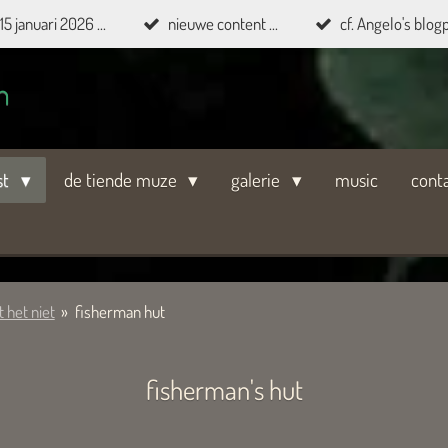
15 januari 2026 ...
nieuwe content ...
cf. Angelo's blogp
n
st
de tiende muze
galerie
music
cont
t het niet
»
fisherman hut
fisherman's hut