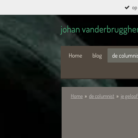
op 
Ga
direct
johan vanderbrugghe
naar
de
hoofdinhoud
Home
blog
de columni
Home
»
de columnist
»
je geloof