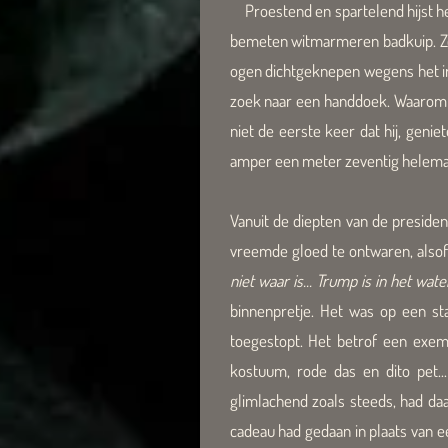
Proestend en spartelend hijst het 
bemeten witmarmeren badkuip. Zou 
ogen dichtgeknepen wegens het irr
zoek naar een handdoek. Waarom kon
niet de eerste keer dat hij, gen
amper een meter zeventig helemaal
Vanuit de diepten van de presiden
vreemde gloed te ontwaren, alsof 
niet waar is... Trump is in het wa
binnenpretje. Het was op een st
toegestopt. Het betrof een exem
kostuum, rode das en dito pet..
glimlachend zoals steeds, had d
cadeau had gedaan in plaats van e