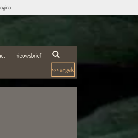
agina ...
act
nieuwsbrief
>>> angelo