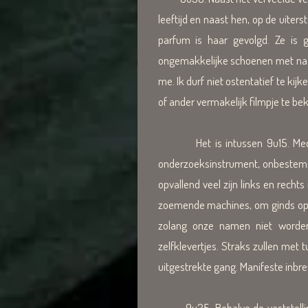
leeftijd en naast hen, op de uite
parfum is haar gevolgd. Ze is 
ongemakkelijke schoenen met naald
me. Ik durf niet ostentatief te ki
of ander vermakelijk filmpje te bek
Het is intussen 9u15. Medewer
onderzoeksinstrument, onbestemde
opvallend veel zijn links en rech
zoemende machines, om ginds opni
zolang onze namen niet worden
zelfklevertjes. Straks zullen me
uitgestrekte gang. Manifeste inbre
9u25. Behalve de vaststelling d