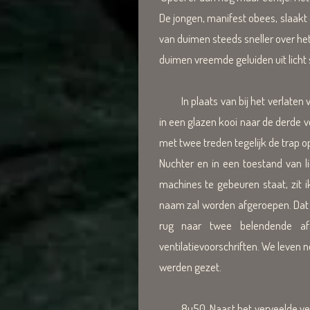
De jongen, manifest obees, slaakt 
van duimen steeds sneller over het
duimen vreemde geluiden uit licht
In plaats van bij het verlaten va
in een glazen kooi naar de derde 
met twee treden tegelijk de trap o
Nuchter en in een toestand van 
machines te gebeuren staat, zit i
naam zal worden afgeroepen. Dat 
rug naar twee belendende af
ventilatievoorschriften. We leven n
werden gezet.
8u50. Naast het verveelde ventje 