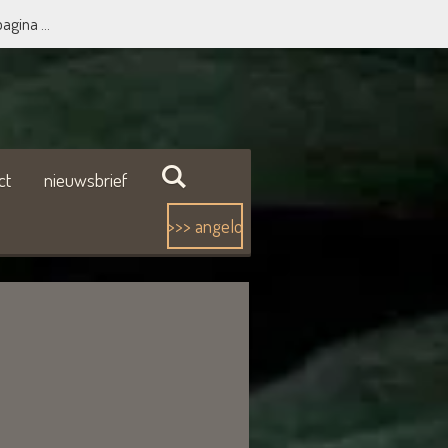
agina ...
ct
nieuwsbrief
>>> angelo