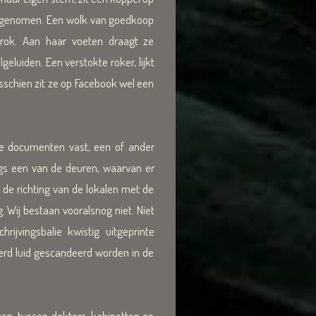
aatsgenomen. Een wolk van goedkoop
 rok. Aan haar voeten draagt ze
luiden. Een verstokte roker, lijkt
isschien zit ze op Facebook wel een
 documenten vast, een of ander
ngs een van de deuren, waarvan er
 de richting van de lokalen met de
Wij bestaan vooralsnog niet. Niet
vingsbalie kwistig uitgeprinte
erd luid gescandeerd worden in de
en, tussen dokters-kabinetten en