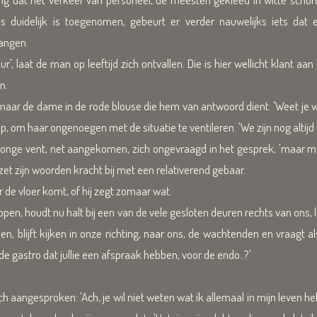
uidelijk is toegenomen, gebeurt er verder nauwelijks iets dat er
angen.
, laat de man op leeftijd zich ontvallen. Die is hier wellicht klant aan 
n.
, maar de dame in de rode blouse die hem van antwoord dient: 'Weet je wa
p, om haar ongenoegen met de situatie te ventileren. 'We zijn nog altijd
jonge vent, net aangekomen, zich ongevraagd in het gesprek, 'maar ma
j zet zijn woorden kracht bij met een relativerend gebaar.
 de vloer komt, of hij zegt zomaar wat.
open, houdt nu halt bij een van de vele gesloten deuren rechts van ons,
bben, blijft kijken in onze richting, naar ons, de wachtenden en vraagt a
 de gastro dat jullie een afspraak hebben, voor de endo..?'
ch aangesproken: 'Ach, je wil niet weten wat ik allemaal in mijn leven h