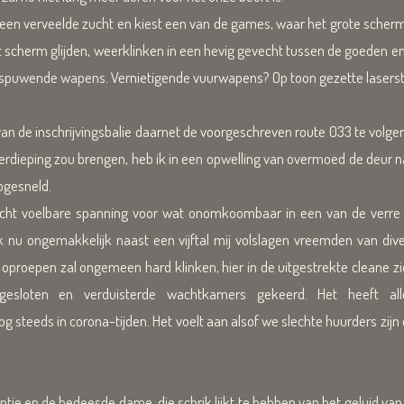
een verveelde zucht en kiest een van de games, waar het grote scherm v
 scherm glijden, weerklinken in een hevig gevecht tussen de goeden en de
 spuwende wapens. Vernietigende vuurwapens? Op toon gezette laserstral
n de inschrijvingsbalie daarnet de voorgeschreven route 033 te volge
verdieping zou brengen, heb ik in een opwelling van overmoed de deur 
pgesneld.
licht voelbare spanning voor wat onomkoombaar in een van de ver
k nu ongemakkelijk naast een vijftal mij volslagen vreemden van dive
oproepen zal ongemeen hard klinken, hier in de uitgestrekte cleane z
gesloten en verduisterde wachtkamers gekeerd. Het heeft a
og steeds in corona-tijden. Het voelt aan alsof we slechte huurders zijn
en de bedeesde dame, die schrik lijkt te hebben van het geluid van 