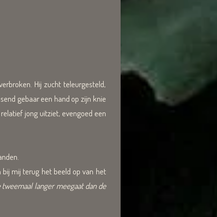
rbroken. Hij zucht teleurgesteld,
ssend gebaar een hand op zijn knie
elatief jong uitziet, evengoed een
handen.
n bij mij terug het beeld op van het
e tweemaal langer meegaat dan de