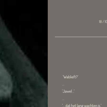
18 / 1
'Wablieft?'
…
'Jawel...'
...
'... dat het lang wachten is.'