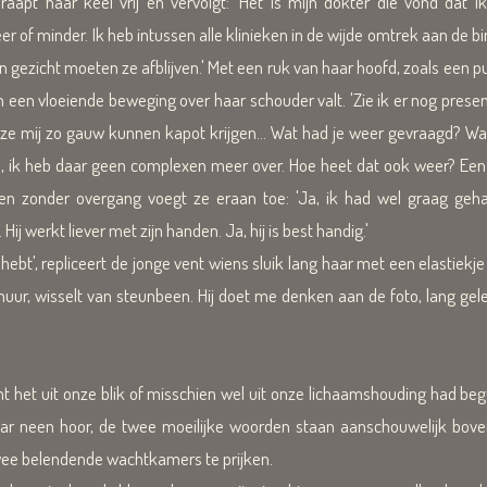
hraapt haar keel vrij en vervolgt: 'Het is mijn dokter die vond dat
er of minder. Ik heb intussen alle klinieken in de wijde omtrek aan de 
n gezicht moeten ze afblijven.' Met een ruk van haar hoofd, zoals een p
 een vloeiende beweging over haar schouder valt. 'Zie ik er nog presenta
 ze mij zo gauw kunnen kapot krijgen... Wat had je weer gevraagd? Wa
, ik heb daar geen complexen meer over. Hoe heet dat ook weer? Een g
 en zonder overgang voegt ze eraan toe: 'Ja, ik had wel graag geh
Hij werkt liever met zijn handen. Ja, hij is best handig.'
hebt', repliceert de jonge vent wiens sluik lang haar met een elastiekj
uur, wisselt van steunbeen. Hij doet me denken aan de foto, lang ge
nt het uit onze blik of misschien wel uit onze lichaamshouding had beg
ar neen hoor, de twee moeilijke woorden staan aanschouwelijk bov
ee belendende wachtkamers te prijken.