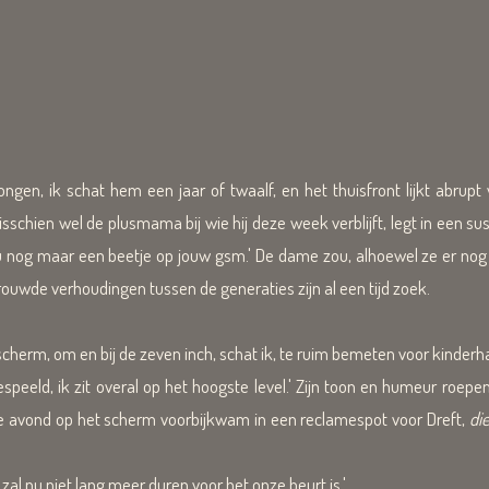
ik schat hem een jaar of twaalf, en het thuisfront lijkt abrupt ve
chien wel de plusmama bij wie hij deze week verblijft, legt in een su
u nog maar een beetje op jouw gsm.' De dame zou, alhoewel ze er nog r
rouwde verhoudingen tussen de generaties zijn al een tijd zoek.
cherm, om en bij de zeven inch, schat ik, te ruim bemeten voor kinder
espeeld, ik zit overal op het hoogste level.' Zijn toon en humeur roepe
lke avond op het scherm voorbijkwam in een reclamespot voor Dreft,
di
zal nu niet lang meer duren voor het onze beurt is.'