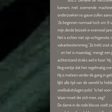
kamers met zoemende machines d
onderzoeken nu gauw zullen aanv
'Ze beginnen normaal toch om 9 uur'
míjn derde bezoek in evenveel jare
Het is echter niet zijn echtgenote
vakantiestemming.' Ze trekt snot o
'… en het is maandag', mengt een 
achterstand straks wel in hoor.' Hi
Nog eentje dat hier regelmatig over
Hij is meteen verder de gang in gel
lijkt alle tijd van de wereld te he
voetbaluitslagen polst: 'Is het voor
Waar moeit die zich mee, zeg?
De dame in de rode blouse voelt zi