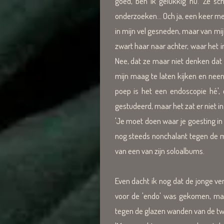
goed, ben ik gelukkig nu.' Ze sc
onderzoeken... Och ja, een keer me
in mijn vel gesneden, maar van mij
zwart haar naar achter, waar het in
Nee, dat ze maar niet denken dat
mijn maag te laten kijken en neen
poep is het een endoscopie hé',
gestudeerd, maar het zat er niet in. 
'Je moet doen waar je goesting in 
nog steeds nonchalant tegen de m
van een van zijn soloalbums.
Even dacht ik nog dat de jonge ve
voor de 'endo' was gekomen, ma
tegen de glazen wanden van de tw