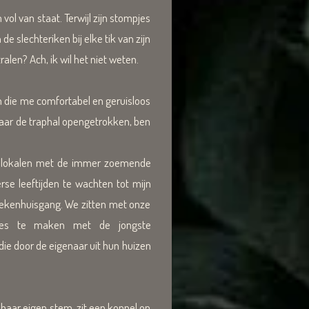
ol van staat. Terwijl zijn stompjes
 slechteriken bij elke tik van zijn
en? Ach, ik wil het niet weten.
n die me comfortabel en geruisloos
naar de traphal opengetrokken, ben
re lokalen met de immer zoemende
rse leeftijden te wachten tot mijn
iekenhuisgang. We zitten met onze
lles te maken met de jongste
 die door de eigenaar uit hun huizen
haar eigen stem, zit een koppel op