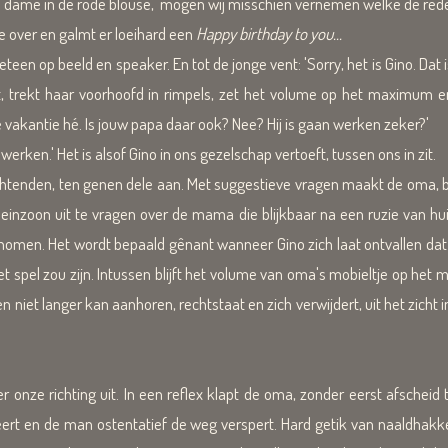
 dame in de rode blouse, 'mogen wij misschien vernemen welke de rede
e over en galmt er loeihard een
Happy birthday to you...
teen op beeld en speaker. En tot de jonge vent: 'Sorry, het is Gino. Dat 
it, trekt haar voorhoofd in rimpels, zet het volume op het maximum en
 vakantie hé. Is jouw papa daar ook? Nee? Hij is gaan werken zeker?'
n werken.' Het is alsof Gino in ons gezelschap vertoeft, tussen ons in zit.
htenden, ten genen dele aan. Met suggestieve vragen maakt de oma, b
leinzoon uit te vragen over de mama die blijkbaar na een ruzie van h
omen. Het wordt bepaald gênant wanneer Gino zich laat ontvallen dat
et spel zou zijn. Intussen blijft het volume van oma's mobieltje op h
ten niet langer kan aanhoren, rechtstaat en zich verwijdert, uit het zicht 
e richting uit. In een reflex klapt de oma, zonder eerst afscheid 
eert en de man ostentatief de weg verspert. Hard getik van naaldhakke