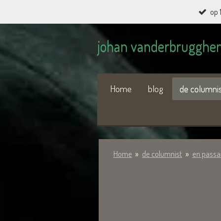
op 
Ga
direct
johan vanderbrugghe
naar
de
hoofdinhoud
Home
blog
de columni
Home
»
de columnist
»
en passa