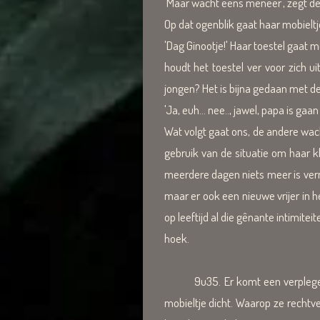
'Maar wacht eens meneer', zegt de
Op dat ogenblik gaat haar mobieltj
'Dag Ginootje!' Haar toestel gaat me
houdt het toestel ver voor zich u
jongen? Het is bijna gedaan met de
'Ja, euh... nee.., jawel, papa is gaa
Wat volgt gaat ons, de andere wac
gebruik van de situatie om haar k
meerdere dagen niets meer is vern
maar er ook een nieuwe vrijer in h
op leeftijd al die gênante intimitei
hoek.
9u35. Er komt een verpleger onz
mobieltje dicht. Waarop ze rechtv