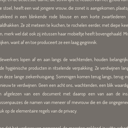
rste stoel, heeft een wat jongere vrouw, die zonet is aangekomen, pl
gekleed in een blinkende rode blouse en een korte zwartlederen
hakken. Ze zit meteen te kuchen, te rochelen eerder, met diepe keelge
jken, merk wel dat ook zij intussen haar mobieltje heeft bovengehaald. M
ijken, want af en toe produceert ze een laag gegrinnik.
kers lopen af en aan langs de wachtenden, houden belangrijke
 hygiënische producten in ritselende verpakking. Ze verdwijnen la
ts in deze lange ziekenhuisgang. Sommigen komen terug langs, terug in
euw te verdwijnen. Geen een acht ons, wachtenden, een blik waardig. 
 afgelezen van een document met daarop een van aan de inschrij
t tussenpauzes de namen van meneer of mevrouw die en die ongegene
uk op de elementaire regels van de privacy.
at het verkeer van personeel, de meesten gekleed in witte schort