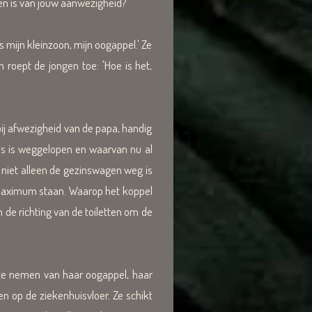
n is van joúw aanwezigheid?'
is mijn kleinzoon, mijn oogappel.' Ze
 roept de jongen toe: 'Hoe is het,
ij afwezigheid van de papa, handig
uis is weggelopen en waarvan nu al
 niet alleen de gezinswagen weg is
et maximum staan. Waarop het koppel
in de richting van de toiletten om de
te nemen van haar oogappel, haar
n op de ziekenhuisvloer. Ze schikt