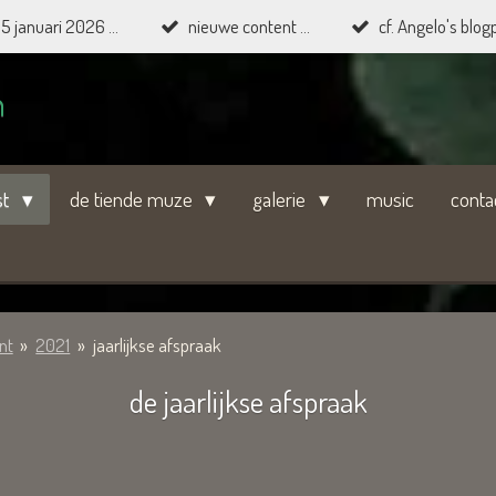
15 januari 2026 ...
nieuwe content ...
cf. Angelo's blogp
n
st
de tiende muze
galerie
music
conta
nt
»
2021
»
jaarlijkse afspraak
de jaarlijkse afspraak