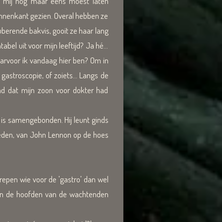
 ik mij nog maar eens moest laten
binnenkant gezien. Overal hebben ze
uberende bakvis, gooit ze haar lang
bel uit voor mijn leeftijd? Ja hé...
arvoor ik vandaag hier ben? Om in
astroscopie, of zoiets... Langs de
ad dat mijn zoon voor dokter had
e is samengebonden. Hij leunt ginds
leden, van John Lennon op de hoes
repen wie voor de 'gastro' dan wel
en de hoofden van de wachtenden