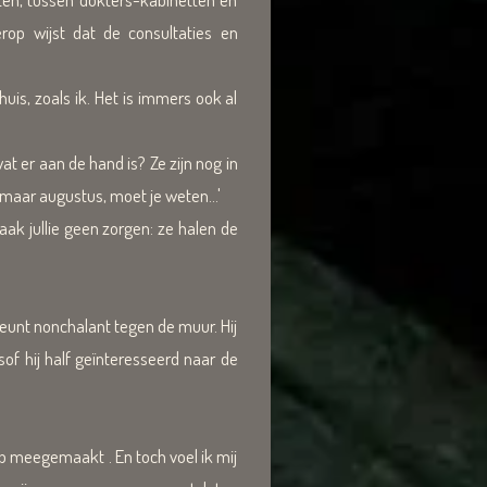
op wijst dat de consultaties en
huis, zoals ik. Het is immers ook al
t er aan de hand is? Ze zijn nog in
 maar augustus, moet je weten...'
ak jullie geen zorgen: ze halen de
 leunt nonchalant tegen de muur. Hij
lsof hij half geïnteresseerd naar de
eb meegemaakt . En toch voel ik mij