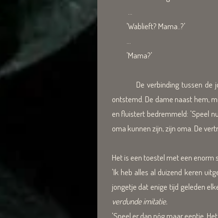
...
'Wablieft? Mama..?'
...
'Mama?'
De verbinding tussen de jongen, 
ontstemd. De dame naast hem, miss
en fluistert bedremmeld: 'Speel n
oma kunnen zijn, zijn oma. De vert
Het is een toestel met een enorm s
'Ik heb alles al duizend keren uitg
jongetje dat enige tijd geleden e
verdunde imitatie.
'Speel er dan nóg maar eentje. Het 